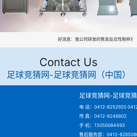
好消息：我公司研发的焦炭反应性制样系统
Contact Us
足球竞猜网-足球竞猜网（中国）
足球竞猜网-足球竞
电 话：0412-8252920 041
传 真：0412-8246602
手 机：13050084493
售后服务部：0412-828508