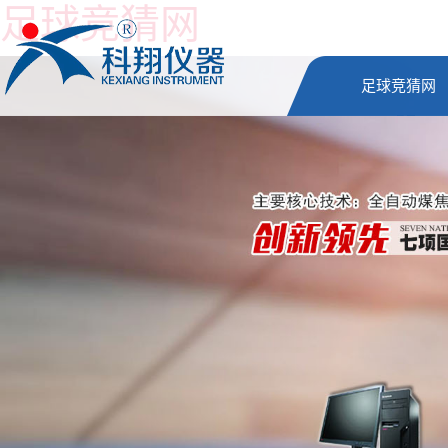
足球竞猜网
足球竞猜网