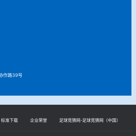
协作路39号
标准下载
企业荣誉
足球竞猜网-足球竞猜网（中国）