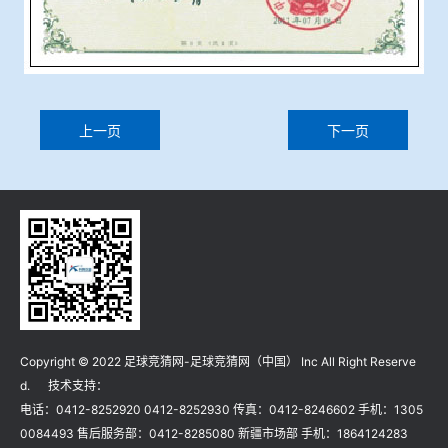
上一页
下一页
Copyright © 2022 足球竞猜网-足球竞猜网（中国） Inc All Right Reserve
d. 技术支持：
电话：0412-8252920 0412-8252930 传真：0412-8246602 手机：1305
0084493 售后服务部：0412-8285080 新疆市场部 手机：1864124283