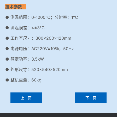
技术参数：
● 测温范围：0-1000℃；分辨率：1℃
● 测温误差：≤±3℃
● 工作室尺寸：300×200×120mm
● 电源电压：AC220V±10％，50Hz
● 额定功率：3.5kW
● 外形尺寸：520×540×520mm
● 整机重量：60kg
上一页
下一页