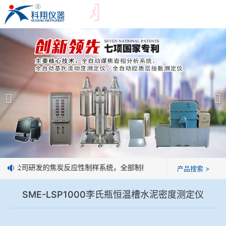
足球竞猜网
足球竞猜网
产品展示
＞
公司简介
足球竞猜网-足球竞猜网（中国）
足球竞猜网
焦化行业检测及优化配煤设备
企业业绩
球团矿/烧结矿/块矿高温冶金性能检测系统
技术交流
：我公司研发的焦炭反应性制样系统，全部制样过程机械化操作，没有人
产品搜索 >
烧结/球团优化配矿研究设备
视频观赏
SME-LSP1000李氏瓶恒温槽水泥密度测定仪
高炉配吹煤检测设备
标准下载