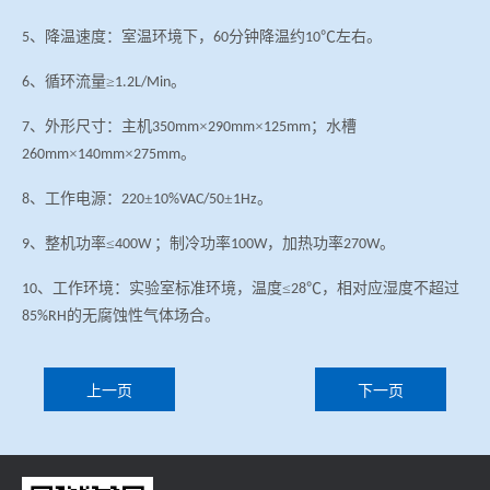
、降温速度：室温环境下，
分钟降温约
℃左右。
5
60
10
、循环流量≥
。
6
1.2L/Min
、外形尺寸：主机
×
×
；水槽
7
350mm
290mm
125mm
×
×
。
260mm
140mm
275mm
、工作电源：
±
±
。
8
220
10%VAC/50
1Hz
、整机功率≤
；制冷功率
，加热功率
。
9
400W
100W
270W
、工作环境：实验室标准环境，温度≤
℃，相对应湿度不超过
10
28
的无腐蚀性气体场合。
85%RH
上一页
下一页