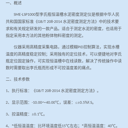
一、概述
冶金渣、保护渣等高温物性检测设备
企业荣誉
型李氏瓶恒温槽水泥密度测定仪是根据中华人民
SME-LSP1000
共和国国家标准《
水泥密度测定方法》中的技术要
冶金石灰活性度测定仪
GB/T 208-2014
足球竞猜网-足球竞猜网（中国）
求和有关规定研发的一款产品。适合于测定水泥的密度，也适用于
指定采用本方法的其他粉体物料密度的测定。
矿石、焦炭物理检测及制样设备
仪器采用高精度采集电路，通过模糊
控制算法，实现水槽
PID
温度的高精度稳定控制；采用独有的定位技术，可以便捷地对李氏
工业分析、测硫仪等
瓶定位固定操作，可实现恒温槽中在线读数，解决了传统操作中读
数时需要取出李氏瓶而形成不可控温度差的痛点。
二、
技术参数
、执行标准：《
水泥密度测定方法》。
1
GB/T 208-2014
、显示范围：
～
℃，误差：≤±
。
2
-10.00
40.00
0.5%F.S
、控温精度：±
℃。
3
0.1
、*低恒温温度：比环境温度低
℃左右；*高恒温温度：
℃。
4
15
40