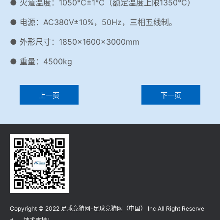
● 火道温度：1050℃±1℃（额定温度上限1350℃）
● 电源：AC380V±10%，50Hz，三相五线制。
● 外形尺寸：1850×1600×3000mm
● 重量：4500kg
上一页
下一页
Copyright © 2022 足球竞猜网-足球竞猜网（中国） Inc All Right Reserve