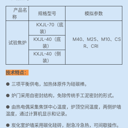
冶金渣、保护渣等高温物性检测设备
产品名
企业荣誉
规格型号
模拟参数
称
冶金石灰活性度测定仪
KXJL-70（底
足球竞猜网-足球竞猜网（中国）
装）
矿石、焦炭物理检测及制样设备
KXJL-40（底
M40、M25、M10、CS
试验焦炉
装）
R、CRI
KXJL-40（侧
工业分析、测硫仪等
装）
技术特点：
● 三项平衡供电，加热体原件为硅碳棒。
● 炉门采用自密封结构，免除传统手工泥密封的形式。
● 由热电偶采集焦饼中心温度，炉顶空间温度，两侧炉墙
温度，通过计算机显示和记录。
● 炭化室炉墙采用碳化硅砖，耐急冷急热，可间歇操作。