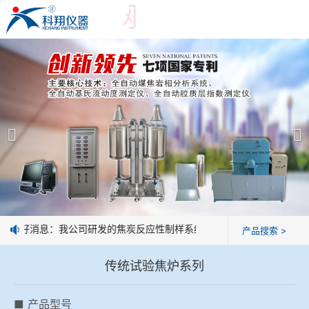
足球竞猜网
足球竞猜网
产品展示
＞
公司简介
足球竞猜网-足球竞猜网（中国）
足球竞猜网
焦化行业检测及优化配煤设备
企业业绩
球团矿/烧结矿/块矿高温冶金性能检测系统
技术交流
好消息：我公司研发的焦炭反应性制样系统，全部制样过程机械化操
产品搜索 >
烧结/球团优化配矿研究设备
视频观赏
传统试验焦炉系列
高炉配吹煤检测设备
标准下载
■ 产品型号