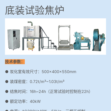
底装试验焦炉
技术参数：
● 炭化室有效尺寸：500×400×550mm
● 装煤密度：0.72t/m³~1.03t/m³
● 结焦时间：16h~24h（正常试验时控制在22h）
● 额定功率：40kW