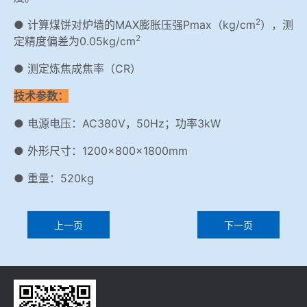
2
● 计算煤饼对炉墙的MAX膨胀压强Pmax（kg/cm
），测
2
定精度偏差为0.05kg/cm
● 测定炼焦成焦率（CR）
技术参数：
● 电源电压：AC380V，50Hz；功率3kW
● 外形尺寸：1200×800×1800mm
● 重量：520kg
上一页
下一页